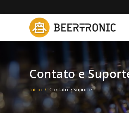
Skip
to
content
Be
Contato e Suport
Início
Contato e Suporte