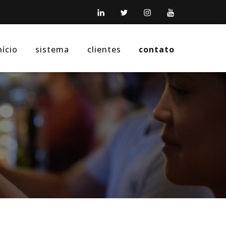
LinkedIn
Twitter
Instagram
YouTube
nício
sistema
clientes
contato
ial